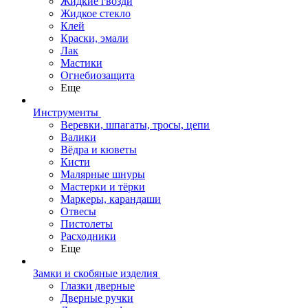
Жидкие гвозди
Жидкое стекло
Клей
Краски, эмали
Лак
Мастики
Огнебиозащита
Еще
Инструменты
Веревки, шпагаты, тросы, цепи
Валики
Вёдра и кюветы
Кисти
Малярные шнуры
Мастерки и тёрки
Маркеры, карандаши
Отвесы
Пистолеты
Расходники
Еще
Замки и скобяные изделия
Глазки дверные
Дверные ручки