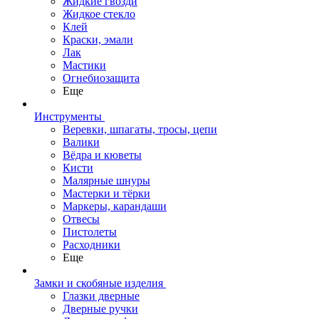
Жидкие гвозди
Жидкое стекло
Клей
Краски, эмали
Лак
Мастики
Огнебиозащита
Еще
Инструменты
Веревки, шпагаты, тросы, цепи
Валики
Вёдра и кюветы
Кисти
Малярные шнуры
Мастерки и тёрки
Маркеры, карандаши
Отвесы
Пистолеты
Расходники
Еще
Замки и скобяные изделия
Глазки дверные
Дверные ручки