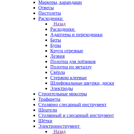
Маркеры, карандаши
Отвесы
Пистолеты
Расходники
Назад
Расходники
Адаптеры и переходники
Биты
Буры
Круги отрезные
Лезвия
Полотна для лобзиков
Полотна по металлу
Свёрла
Стержни клеевые
Шлифовальные шкурки, диски
Электроды
Строительные миксеры
Трафареты
Столярно слесарный инструмент
Шпатели
Столярный и слесарный инструмент
Щётки
Электроинструмент
Назад