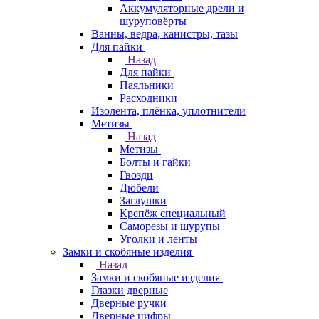
Аккумуляторные дрели и
шуруповёрты
Ванны, ведра, канистры, тазы
Для пайки
Назад
Для пайки
Паяльники
Расходники
Изолента, плёнка, уплотнители
Метизы
Назад
Метизы
Болты и гайки
Гвозди
Дюбели
Заглушки
Крепёж специальный
Саморезы и шурупы
Уголки и ленты
Замки и скобяные изделия
Назад
Замки и скобяные изделия
Глазки дверные
Дверные ручки
Дверные цифры