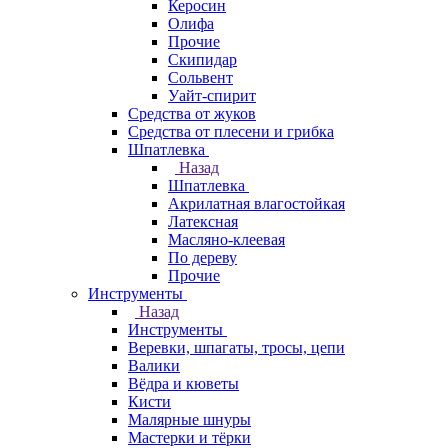
Керосин
Олифа
Прочие
Скипидар
Сольвент
Уайт-спирит
Средства от жуков
Средства от плесени и грибка
Шпатлевка
Назад
Шпатлевка
Акрилатная влагостойкая
Латексная
Масляно-клеевая
По дереву
Прочие
Инструменты
Назад
Инструменты
Веревки, шпагаты, тросы, цепи
Валики
Вёдра и кюветы
Кисти
Малярные шнуры
Мастерки и тёрки