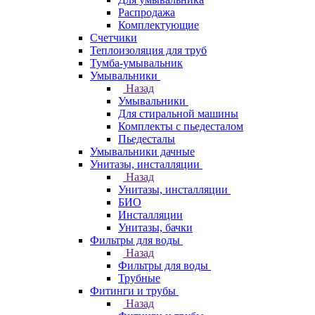
Распродажа
Комплектующие
Счетчики
Теплоизоляция для труб
Тумба-умывальник
Умывальники
Назад
Умывальники
Для стиральной машины
Комплекты с пьедесталом
Пьедесталы
Умывальники дачные
Унитазы, инсталляции
Назад
Унитазы, инсталляции
БИО
Инсталляции
Унитазы, бачки
Фильтры для воды
Назад
Фильтры для воды
Трубные
Фитинги и трубы
Назад