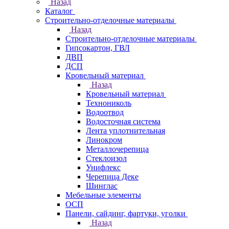
Назад
Каталог
Строительно-отделочные материалы
Назад
Строительно-отделочные материалы
Гипсокартон, ГВЛ
ДВП
ДСП
Кровельный материал
Назад
Кровельный материал
Технониколь
Водоотвод
Водосточная система
Лента уплотнительная
Линокром
Металлочерепица
Стеклоизол
Унифлекс
Черепица Деке
Шинглас
Мебельные элементы
ОСП
Панели, сайдинг, фартуки, уголки
Назад