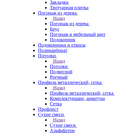
Закладки
Тротуарная плитка
Погонаж из дерева
Назад
Погонаж из дерева
Брус
Погонаж и мебельный щит
Подоконник
Подоконники и откосы
Поликарбонат
Потолки
Назад
Потолки
Подвесной
Реечный
Профиль металлический, сетка
Назад
Профиль металлический, сетка
Комплектующие, арматура
Сетка
Профлист
Сухие смеси
Назад
Сухие смеси
АльфаБетон