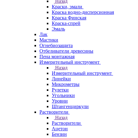
Назад
Краски, эмали
Краска водно-дисперсионная
Краска Финская
Краска-спрей
Эмаль
Лак
Мастики
Огнебиозащита
Отбеливатели древесины
Пена монтажная
Измерительный инструмент
Назад
Измерительный инструмент
Линейки
Микрометры
Рулетки
Угольники
Уровни
Штангенциркули
Растворители
Назад
Растворители
Ацетон
Бензин