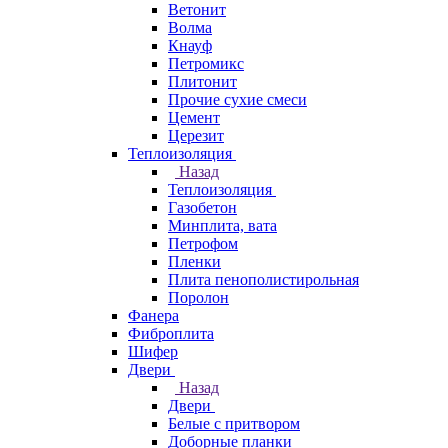
Ветонит
Волма
Кнауф
Петромикс
Плитонит
Прочие сухие смеси
Цемент
Церезит
Теплоизоляция
Назад
Теплоизоляция
Газобетон
Минплита, вата
Петрофом
Пленки
Плита пенополистирольная
Поролон
Фанера
Фиброплита
Шифер
Двери
Назад
Двери
Белые с притвором
Доборные планки