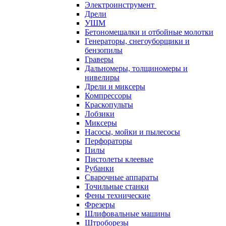
Электроинструмент
Дрели
УШМ
Бетономешалки и отбойные молотки
Генераторы, снегоуборщики и
бензопилы
Граверы
Дальномеры, толщиномеры и
нивелиры
Дрели и миксеры
Компрессоры
Краскопульты
Лобзики
Миксеры
Насосы, мойки и пылесосы
Перфораторы
Пилы
Пистолеты клеевые
Рубанки
Сварочные аппараты
Точильные станки
Фены технические
Фрезеры
Шлифовальные машины
Штроборезы