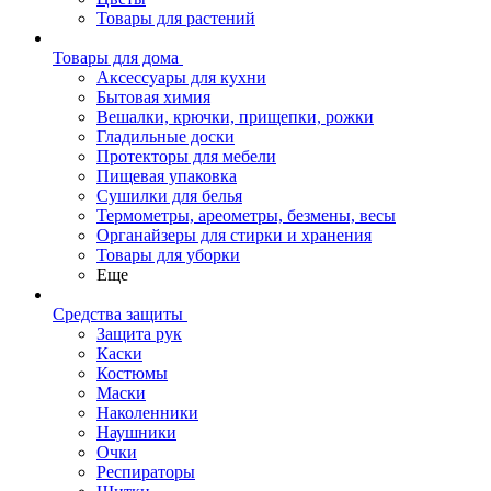
Товары для растений
Товары для дома
Аксессуары для кухни
Бытовая химия
Вешалки, крючки, прищепки, рожки
Гладильные доски
Протекторы для мебели
Пищевая упаковка
Сушилки для белья
Термометры, ареометры, безмены, весы
Органайзеры для стирки и хранения
Товары для уборки
Еще
Средства защиты
Защита рук
Каски
Костюмы
Маски
Наколенники
Наушники
Очки
Респираторы