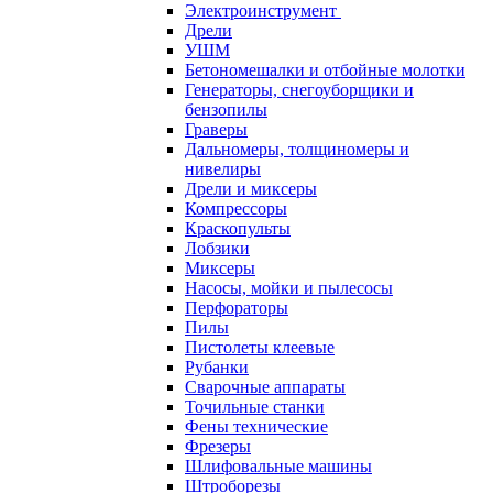
Электроинструмент
Дрели
УШМ
Бетономешалки и отбойные молотки
Генераторы, снегоуборщики и
бензопилы
Граверы
Дальномеры, толщиномеры и
нивелиры
Дрели и миксеры
Компрессоры
Краскопульты
Лобзики
Миксеры
Насосы, мойки и пылесосы
Перфораторы
Пилы
Пистолеты клеевые
Рубанки
Сварочные аппараты
Точильные станки
Фены технические
Фрезеры
Шлифовальные машины
Штроборезы