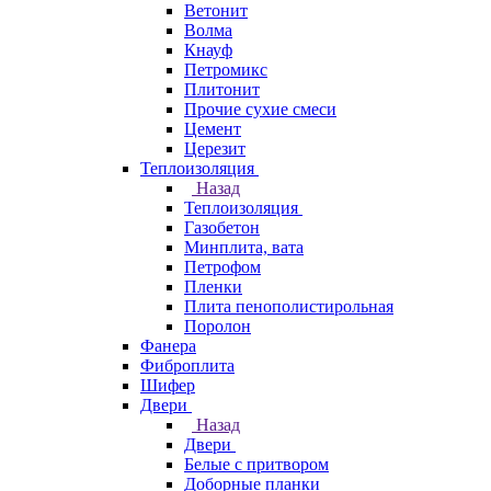
Ветонит
Волма
Кнауф
Петромикс
Плитонит
Прочие сухие смеси
Цемент
Церезит
Теплоизоляция
Назад
Теплоизоляция
Газобетон
Минплита, вата
Петрофом
Пленки
Плита пенополистирольная
Поролон
Фанера
Фиброплита
Шифер
Двери
Назад
Двери
Белые с притвором
Доборные планки