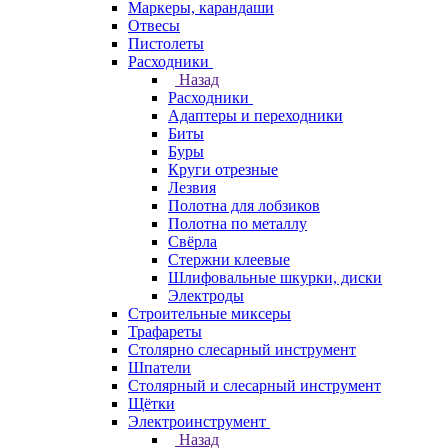
Маркеры, карандаши
Отвесы
Пистолеты
Расходники
Назад
Расходники
Адаптеры и переходники
Биты
Буры
Круги отрезные
Лезвия
Полотна для лобзиков
Полотна по металлу
Свёрла
Стержни клеевые
Шлифовальные шкурки, диски
Электроды
Строительные миксеры
Трафареты
Столярно слесарный инструмент
Шпатели
Столярный и слесарный инструмент
Щётки
Электроинструмент
Назад