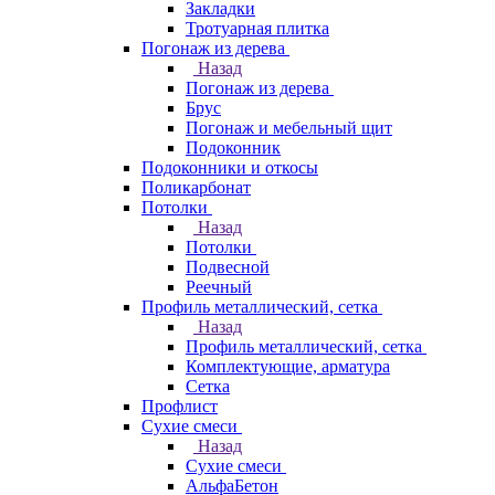
Закладки
Тротуарная плитка
Погонаж из дерева
Назад
Погонаж из дерева
Брус
Погонаж и мебельный щит
Подоконник
Подоконники и откосы
Поликарбонат
Потолки
Назад
Потолки
Подвесной
Реечный
Профиль металлический, сетка
Назад
Профиль металлический, сетка
Комплектующие, арматура
Сетка
Профлист
Сухие смеси
Назад
Сухие смеси
АльфаБетон