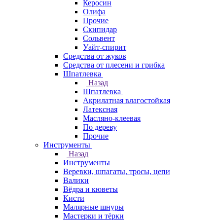
Керосин
Олифа
Прочие
Скипидар
Сольвент
Уайт-спирит
Средства от жуков
Средства от плесени и грибка
Шпатлевка
Назад
Шпатлевка
Акрилатная влагостойкая
Латексная
Масляно-клеевая
По дереву
Прочие
Инструменты
Назад
Инструменты
Веревки, шпагаты, тросы, цепи
Валики
Вёдра и кюветы
Кисти
Малярные шнуры
Мастерки и тёрки