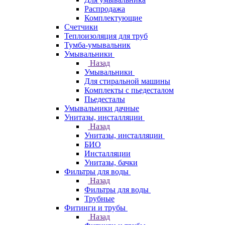
Распродажа
Комплектующие
Счетчики
Теплоизоляция для труб
Тумба-умывальник
Умывальники
Назад
Умывальники
Для стиральной машины
Комплекты с пьедесталом
Пьедесталы
Умывальники дачные
Унитазы, инсталляции
Назад
Унитазы, инсталляции
БИО
Инсталляции
Унитазы, бачки
Фильтры для воды
Назад
Фильтры для воды
Трубные
Фитинги и трубы
Назад