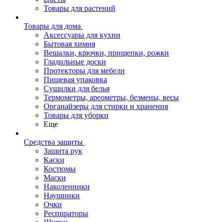
Товары для растений
Товары для дома
Аксессуары для кухни
Бытовая химия
Вешалки, крючки, прищепки, рожки
Гладильные доски
Протекторы для мебели
Пищевая упаковка
Сушилки для белья
Термометры, ареометры, безмены, весы
Органайзеры для стирки и хранения
Товары для уборки
Еще
Средства защиты
Защита рук
Каски
Костюмы
Маски
Наколенники
Наушники
Очки
Респираторы