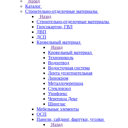
Назад
Каталог
Строительно-отделочные материалы
Назад
Строительно-отделочные материалы
Гипсокартон, ГВЛ
ДВП
ДСП
Кровельный материал
Назад
Кровельный материал
Технониколь
Водоотвод
Водосточная система
Лента уплотнительная
Линокром
Металлочерепица
Стеклоизол
Унифлекс
Черепица Деке
Шинглас
Мебельные элементы
ОСП
Панели, сайдинг, фартуки, уголки
Назад