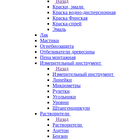
Назад
Краски, эмали
Краска водно-дисперсионная
Краска Финская
Краска-спрей
Эмаль
Лак
Мастики
Огнебиозащита
Отбеливатели древесины
Пена монтажная
Измерительный инструмент
Назад
Измерительный инструмент
Линейки
Микрометры
Рулетки
Угольники
Уровни
Штангенциркули
Растворители
Назад
Растворители
Ацетон
Бензин