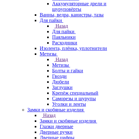
Аккумуляторные дрели и
шуруповёрты
Ванны, ведра, канистры, тазы
Для пайки
Назад
Для пайки
Паяльники
Расходники
Изолента, плёнка, уплотнители
Метизы
Назад
Метизы
Болты и гайки
Гвозди
Дюбели
Заглушки
Крепёж специальный
Саморезы и шурупы
Уголки и ленты
Замки и скобяные изделия
Назад
Замки и скобяные изделия
Глазки дверные
Дверные ручки
Дверные цифры