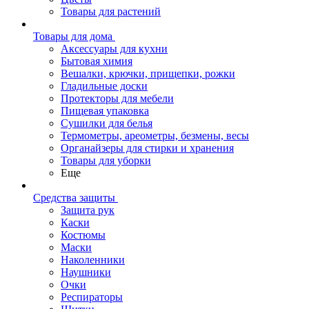
Товары для растений
Товары для дома
Аксессуары для кухни
Бытовая химия
Вешалки, крючки, прищепки, рожки
Гладильные доски
Протекторы для мебели
Пищевая упаковка
Сушилки для белья
Термометры, ареометры, безмены, весы
Органайзеры для стирки и хранения
Товары для уборки
Еще
Средства защиты
Защита рук
Каски
Костюмы
Маски
Наколенники
Наушники
Очки
Респираторы