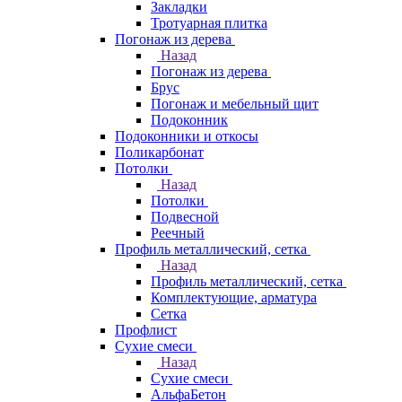
Закладки
Тротуарная плитка
Погонаж из дерева
Назад
Погонаж из дерева
Брус
Погонаж и мебельный щит
Подоконник
Подоконники и откосы
Поликарбонат
Потолки
Назад
Потолки
Подвесной
Реечный
Профиль металлический, сетка
Назад
Профиль металлический, сетка
Комплектующие, арматура
Сетка
Профлист
Сухие смеси
Назад
Сухие смеси
АльфаБетон