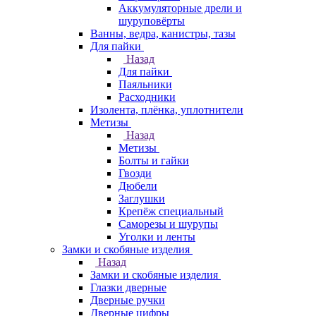
Аккумуляторные дрели и
шуруповёрты
Ванны, ведра, канистры, тазы
Для пайки
Назад
Для пайки
Паяльники
Расходники
Изолента, плёнка, уплотнители
Метизы
Назад
Метизы
Болты и гайки
Гвозди
Дюбели
Заглушки
Крепёж специальный
Саморезы и шурупы
Уголки и ленты
Замки и скобяные изделия
Назад
Замки и скобяные изделия
Глазки дверные
Дверные ручки
Дверные цифры