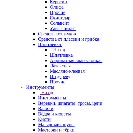
Керосин
Олифа
Прочие
Скипидар
Сольвент
Уайт-спирит
Средства от жуков
Средства от плесени и грибка
Шпатлевка
Назад
Шпатлевка
Акрилатная влагостойкая
Латексная
Масляно-клеевая
По дереву
Прочие
Инструменты
Назад
Инструменты
Веревки, шпагаты, тросы, цепи
Валики
Вёдра и кюветы
Кисти
Малярные шнуры
Мастерки и тёрки