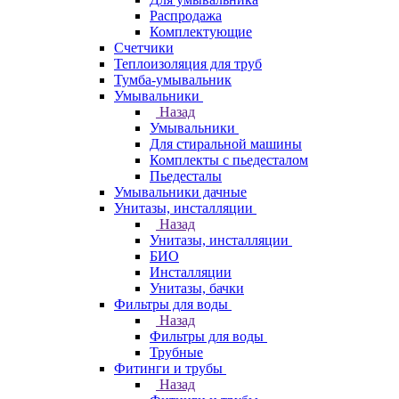
Распродажа
Комплектующие
Счетчики
Теплоизоляция для труб
Тумба-умывальник
Умывальники
Назад
Умывальники
Для стиральной машины
Комплекты с пьедесталом
Пьедесталы
Умывальники дачные
Унитазы, инсталляции
Назад
Унитазы, инсталляции
БИО
Инсталляции
Унитазы, бачки
Фильтры для воды
Назад
Фильтры для воды
Трубные
Фитинги и трубы
Назад