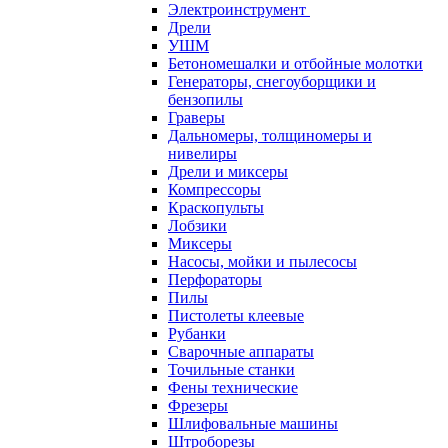
Электроинструмент
Дрели
УШМ
Бетономешалки и отбойные молотки
Генераторы, снегоуборщики и
бензопилы
Граверы
Дальномеры, толщиномеры и
нивелиры
Дрели и миксеры
Компрессоры
Краскопульты
Лобзики
Миксеры
Насосы, мойки и пылесосы
Перфораторы
Пилы
Пистолеты клеевые
Рубанки
Сварочные аппараты
Точильные станки
Фены технические
Фрезеры
Шлифовальные машины
Штроборезы