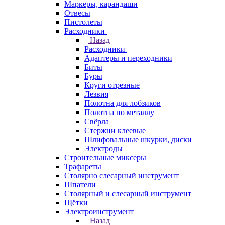
Маркеры, карандаши
Отвесы
Пистолеты
Расходники
Назад
Расходники
Адаптеры и переходники
Биты
Буры
Круги отрезные
Лезвия
Полотна для лобзиков
Полотна по металлу
Свёрла
Стержни клеевые
Шлифовальные шкурки, диски
Электроды
Строительные миксеры
Трафареты
Столярно слесарный инструмент
Шпатели
Столярный и слесарный инструмент
Щётки
Электроинструмент
Назад