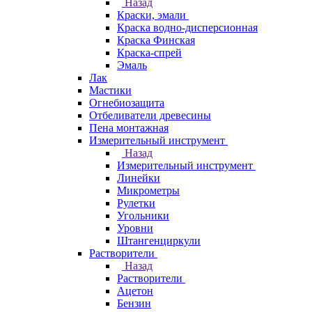
Назад
Краски, эмали
Краска водно-дисперсионная
Краска Финская
Краска-спрей
Эмаль
Лак
Мастики
Огнебиозащита
Отбеливатели древесины
Пена монтажная
Измерительный инструмент
Назад
Измерительный инструмент
Линейки
Микрометры
Рулетки
Угольники
Уровни
Штангенциркули
Растворители
Назад
Растворители
Ацетон
Бензин