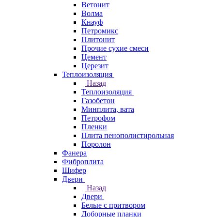
Ветонит
Волма
Кнауф
Петромикс
Плитонит
Прочие сухие смеси
Цемент
Церезит
Теплоизоляция
Назад
Теплоизоляция
Газобетон
Минплита, вата
Петрофом
Пленки
Плита пенополистирольная
Поролон
Фанера
Фиброплита
Шифер
Двери
Назад
Двери
Белые с притвором
Доборные планки