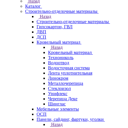
Назад
Каталог
Строительно-отделочные материалы
Назад
Строительно-отделочные материалы
Гипсокартон, ГВЛ
ДВП
ДСП
Кровельный материал
Назад
Кровельный материал
Технониколь
Водоотвод
Водосточная система
Лента уплотнительная
Линокром
Металлочерепица
Стеклоизол
Унифлекс
Черепица Деке
Шинглас
Мебельные элементы
ОСП
Панели, сайдинг, фартуки, уголки
Назад