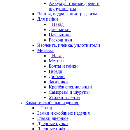
Аккумуляторные дрели и
шуруповёрты
Ванны, ведра, канистры, тазы
Для пайки
Назад
Для пайки
Паяльники
Расходники
Изолента, плёнка, уплотнители
Метизы
Назад
Метизы
Болты и гайки
Гвозди
Дюбели
Заглушки
Крепёж специальный
Саморезы и шурупы
Уголки и ленты
Замки и скобяные изделия
Назад
Замки и скобяные изделия
Глазки дверные
Дверные ручки
Дверные цифры