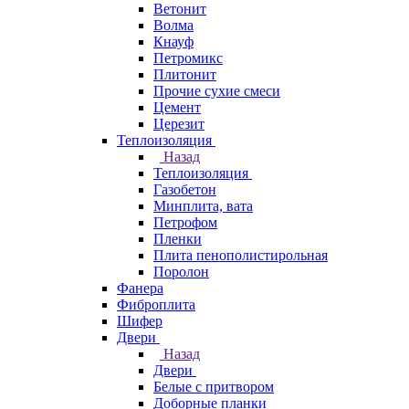
Ветонит
Волма
Кнауф
Петромикс
Плитонит
Прочие сухие смеси
Цемент
Церезит
Теплоизоляция
Назад
Теплоизоляция
Газобетон
Минплита, вата
Петрофом
Пленки
Плита пенополистирольная
Поролон
Фанера
Фиброплита
Шифер
Двери
Назад
Двери
Белые с притвором
Доборные планки