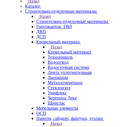
Назад
Каталог
Строительно-отделочные материалы
Назад
Строительно-отделочные материалы
Гипсокартон, ГВЛ
ДВП
ДСП
Кровельный материал
Назад
Кровельный материал
Технониколь
Водоотвод
Водосточная система
Лента уплотнительная
Линокром
Металлочерепица
Стеклоизол
Унифлекс
Черепица Деке
Шинглас
Мебельные элементы
ОСП
Панели, сайдинг, фартуки, уголки
Назад