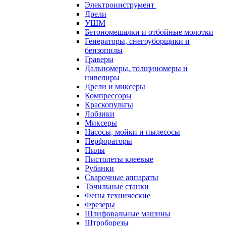
Электроинструмент
Дрели
УШМ
Бетономешалки и отбойные молотки
Генераторы, снегоуборщики и
бензопилы
Граверы
Дальномеры, толщиномеры и
нивелиры
Дрели и миксеры
Компрессоры
Краскопульты
Лобзики
Миксеры
Насосы, мойки и пылесосы
Перфораторы
Пилы
Пистолеты клеевые
Рубанки
Сварочные аппараты
Точильные станки
Фены технические
Фрезеры
Шлифовальные машины
Штроборезы