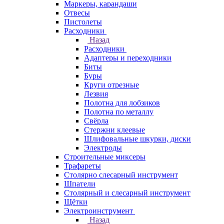
Маркеры, карандаши
Отвесы
Пистолеты
Расходники
Назад
Расходники
Адаптеры и переходники
Биты
Буры
Круги отрезные
Лезвия
Полотна для лобзиков
Полотна по металлу
Свёрла
Стержни клеевые
Шлифовальные шкурки, диски
Электроды
Строительные миксеры
Трафареты
Столярно слесарный инструмент
Шпатели
Столярный и слесарный инструмент
Щётки
Электроинструмент
Назад