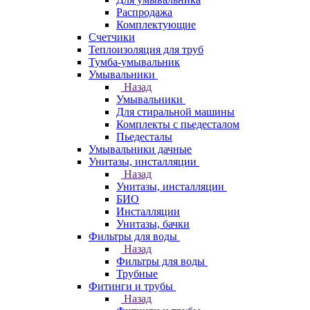
Распродажа
Комплектующие
Счетчики
Теплоизоляция для труб
Тумба-умывальник
Умывальники
Назад
Умывальники
Для стиральной машины
Комплекты с пьедесталом
Пьедесталы
Умывальники дачные
Унитазы, инсталляции
Назад
Унитазы, инсталляции
БИО
Инсталляции
Унитазы, бачки
Фильтры для воды
Назад
Фильтры для воды
Трубные
Фитинги и трубы
Назад