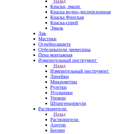
Назад
Краски, эмали
Краска водно-дисперсионная
Краска Финская
Краска-спрей
Эмаль
Лак
Мастики
Огнебиозащита
Отбеливатели древесины
Пена монтажная
Измерительный инструмент
Назад
Измерительный инструмент
Линейки
Микрометры
Рулетки
Угольники
Уровни
Штангенциркули
Растворители
Назад
Растворители
Ацетон
Бензин