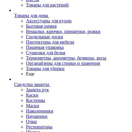
Товары для растений
Товары для дома
Аксессуары для кухни
Бытовая химия
Вешалки, крючки, прищепки, рожки
Гладильные доски
Протекторы для мебели
Пищевая упаковка
Сушилки для белья
Термометры, ареометры, безмены, весы
Органайзеры для стирки и хранения
Товары для уборки
Еще
Средства защиты
Защита рук
Каски
Костюмы
Маски
Наколенники
Наушники
Очки
Респираторы