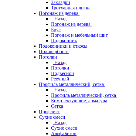
Закладки
Тротуарная плитка
Погонаж из дерева
Назад
Погонаж из дерева
Брус
Погонаж и мебельный щит
Подоконник
Подоконники и откосы
Поликарбонат
Потолки
Назад
Потолки
Подвесной
Реечный
Профиль металлический, сетка
Назад
Профиль металлический, сетка
Комплектующие, арматура
Сетка
Профлист
Сухие смеси
Назад
Сухие смеси
АльфаБетон