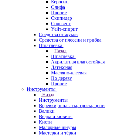
Керосин
Олифа
Прочие
Скипидар
Сольвент
Уайт-спирит
Средства от жуков
Средства от плесени и грибка
Шпатлевка
Назад
Шпатлевка
Акрилатная влагостойкая
Латексная
Масляно-клеевая
По дереву
Прочие
Инструменты
Назад
Инструменты
Веревки, шпагаты, тросы, цепи
Валики
Вёдра и кюветы
Кисти
Малярные шнуры
Мастерки и тёрки