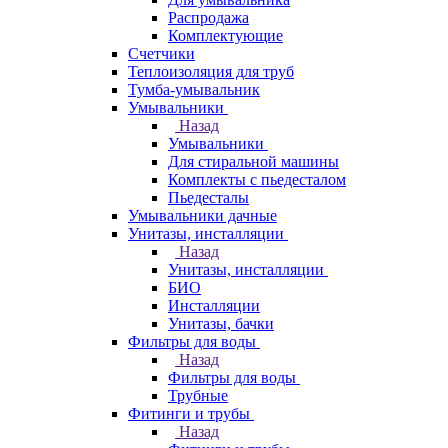
Распродажа
Комплектующие
Счетчики
Теплоизоляция для труб
Тумба-умывальник
Умывальники
Назад
Умывальники
Для стиральной машины
Комплекты с пьедесталом
Пьедесталы
Умывальники дачные
Унитазы, инсталляции
Назад
Унитазы, инсталляции
БИО
Инсталляции
Унитазы, бачки
Фильтры для воды
Назад
Фильтры для воды
Трубные
Фитинги и трубы
Назад