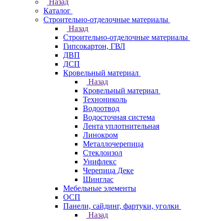
Назад
Каталог
Строительно-отделочные материалы
Назад
Строительно-отделочные материалы
Гипсокартон, ГВЛ
ДВП
ДСП
Кровельный материал
Назад
Кровельный материал
Технониколь
Водоотвод
Водосточная система
Лента уплотнительная
Линокром
Металлочерепица
Стеклоизол
Унифлекс
Черепица Деке
Шинглас
Мебельные элементы
ОСП
Панели, сайдинг, фартуки, уголки
Назад