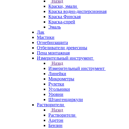
Назад
Краски, эмали
Краска водно-дисперсионная
Краска Финская
Краска-спрей
Эмаль
Лак
Мастики
Огнебиозащита
Отбеливатели древесины
Пена монтажная
Измерительный инструмент
Назад
Измерительный инструмент
Линейки
Микрометры
Рулетки
Угольники
Уровни
Штангенциркули
Растворители
Назад
Растворители
Ацетон
Бензин