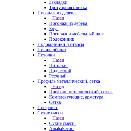
Закладки
Тротуарная плитка
Погонаж из дерева
Назад
Погонаж из дерева
Брус
Погонаж и мебельный щит
Подоконник
Подоконники и откосы
Поликарбонат
Потолки
Назад
Потолки
Подвесной
Реечный
Профиль металлический, сетка
Назад
Профиль металлический, сетка
Комплектующие, арматура
Сетка
Профлист
Сухие смеси
Назад
Сухие смеси
АльфаБетон