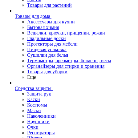
Товары для растений
Товары для дома
Аксессуары для кухни
Бытовая химия
Вешалки, крючки, прищепки, рожки
Гладильные доски
Протекторы для мебели
Пищевая упаковка
Сушилки для белья
Термометры, ареометры, безмены, весы
Органайзеры для стирки и хранения
Товары для уборки
Еще
Средства защиты
Защита рук
Каски
Костюмы
Маски
Наколенники
Наушники
Очки
Респираторы