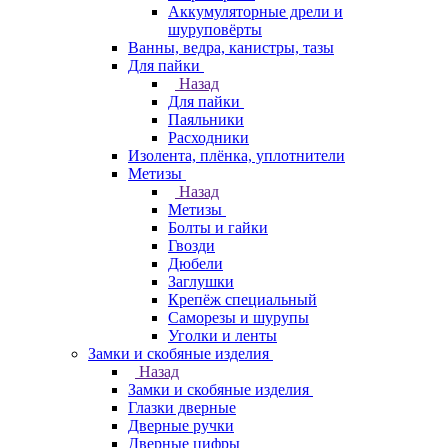
Аккумуляторные дрели и
шуруповёрты
Ванны, ведра, канистры, тазы
Для пайки
Назад
Для пайки
Паяльники
Расходники
Изолента, плёнка, уплотнители
Метизы
Назад
Метизы
Болты и гайки
Гвозди
Дюбели
Заглушки
Крепёж специальный
Саморезы и шурупы
Уголки и ленты
Замки и скобяные изделия
Назад
Замки и скобяные изделия
Глазки дверные
Дверные ручки
Дверные цифры