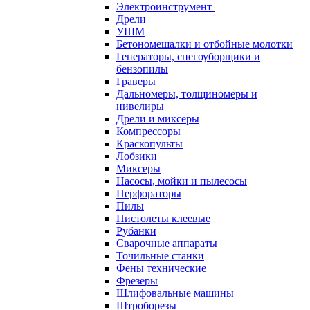
Электроинструмент
Дрели
УШМ
Бетономешалки и отбойные молотки
Генераторы, снегоуборщики и
бензопилы
Граверы
Дальномеры, толщиномеры и
нивелиры
Дрели и миксеры
Компрессоры
Краскопульты
Лобзики
Миксеры
Насосы, мойки и пылесосы
Перфораторы
Пилы
Пистолеты клеевые
Рубанки
Сварочные аппараты
Точильные станки
Фены технические
Фрезеры
Шлифовальные машины
Штроборезы