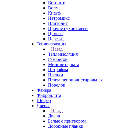
Ветонит
Волма
Кнауф
Петромикс
Плитонит
Прочие сухие смеси
Цемент
Церезит
Теплоизоляция
Назад
Теплоизоляция
Газобетон
Минплита, вата
Петрофом
Пленки
Плита пенополистирольная
Поролон
Фанера
Фиброплита
Шифер
Двери
Назад
Двери
Белые с притвором
Доборные планки