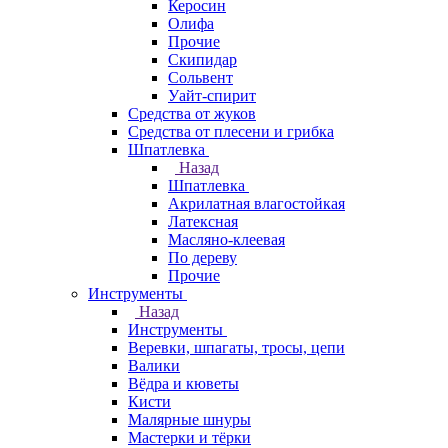
Керосин
Олифа
Прочие
Скипидар
Сольвент
Уайт-спирит
Средства от жуков
Средства от плесени и грибка
Шпатлевка
Назад
Шпатлевка
Акрилатная влагостойкая
Латексная
Масляно-клеевая
По дереву
Прочие
Инструменты
Назад
Инструменты
Веревки, шпагаты, тросы, цепи
Валики
Вёдра и кюветы
Кисти
Малярные шнуры
Мастерки и тёрки