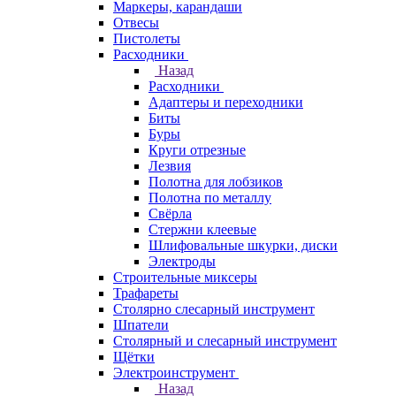
Маркеры, карандаши
Отвесы
Пистолеты
Расходники
Назад
Расходники
Адаптеры и переходники
Биты
Буры
Круги отрезные
Лезвия
Полотна для лобзиков
Полотна по металлу
Свёрла
Стержни клеевые
Шлифовальные шкурки, диски
Электроды
Строительные миксеры
Трафареты
Столярно слесарный инструмент
Шпатели
Столярный и слесарный инструмент
Щётки
Электроинструмент
Назад