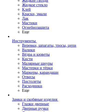
Жидкие гвозди
Жидкое стекло
Клей
Краски, эмали
Лак
Мастики
Огнебиозащита
Еще
Инструменты
Веревки, шпагаты, тросы, цепи
Валики
Вёдра и кюветы
Кисти
Малярные шнуры
Мастерки и тёрки
Маркеры, карандаши
Отвесы
Пистолеты
Расходники
Еще
Замки и скобяные изделия
Глазки дверные
Дверные ручки