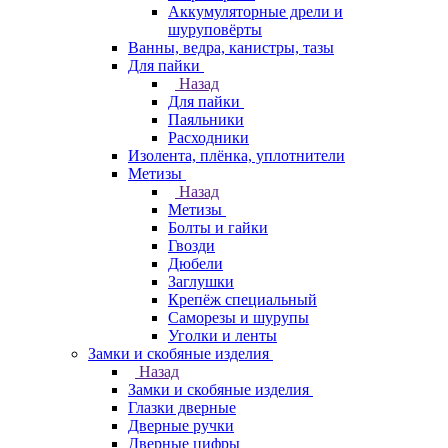
Аккумуляторные дрели и
шуруповёрты
Ванны, ведра, канистры, тазы
Для пайки
Назад
Для пайки
Паяльники
Расходники
Изолента, плёнка, уплотнители
Метизы
Назад
Метизы
Болты и гайки
Гвозди
Дюбели
Заглушки
Крепёж специальный
Саморезы и шурупы
Уголки и ленты
Замки и скобяные изделия
Назад
Замки и скобяные изделия
Глазки дверные
Дверные ручки
Дверные цифры