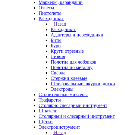
Маркеры, карандаши
Отвесы
Пистолеты
Расходники
Назад
Расходники
Адаптеры и переходники
Биты
Буры
Круги отрезные
Лезвия
Полотна для лобзиков
Полотна по металлу
Свёрла
Стержни клеевые
Шлифовальные шкурки, диски
Электроды
Строительные миксеры
Трафареты
Столярно слесарный инструмент
Шпатели
Столярный и слесарный инструмент
Щётки
Электроинструмент
Назад