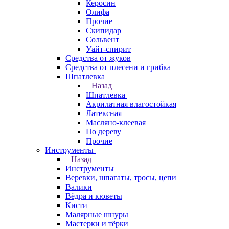
Керосин
Олифа
Прочие
Скипидар
Сольвент
Уайт-спирит
Средства от жуков
Средства от плесени и грибка
Шпатлевка
Назад
Шпатлевка
Акрилатная влагостойкая
Латексная
Масляно-клеевая
По дереву
Прочие
Инструменты
Назад
Инструменты
Веревки, шпагаты, тросы, цепи
Валики
Вёдра и кюветы
Кисти
Малярные шнуры
Мастерки и тёрки