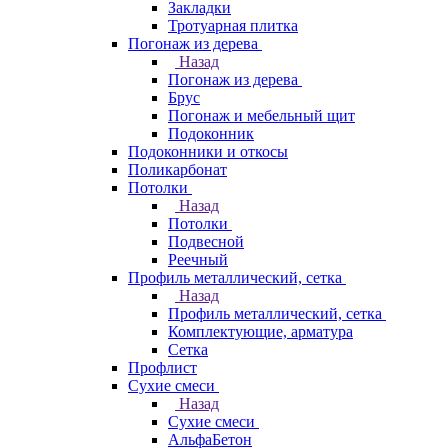
Закладки
Тротуарная плитка
Погонаж из дерева
Назад
Погонаж из дерева
Брус
Погонаж и мебельный щит
Подоконник
Подоконники и откосы
Поликарбонат
Потолки
Назад
Потолки
Подвесной
Реечный
Профиль металлический, сетка
Назад
Профиль металлический, сетка
Комплектующие, арматура
Сетка
Профлист
Сухие смеси
Назад
Сухие смеси
АльфаБетон