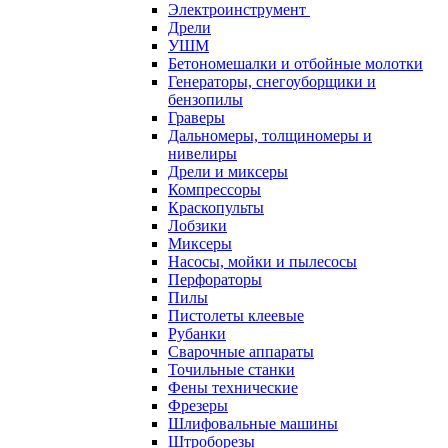
Электроинструмент
Дрели
УШМ
Бетономешалки и отбойные молотки
Генераторы, снегоуборщики и
бензопилы
Граверы
Дальномеры, толщиномеры и
нивелиры
Дрели и миксеры
Компрессоры
Краскопульты
Лобзики
Миксеры
Насосы, мойки и пылесосы
Перфораторы
Пилы
Пистолеты клеевые
Рубанки
Сварочные аппараты
Точильные станки
Фены технические
Фрезеры
Шлифовальные машины
Штроборезы