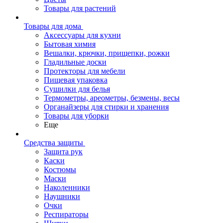
Товары для растений
Товары для дома
Аксессуары для кухни
Бытовая химия
Вешалки, крючки, прищепки, рожки
Гладильные доски
Протекторы для мебели
Пищевая упаковка
Сушилки для белья
Термометры, ареометры, безмены, весы
Органайзеры для стирки и хранения
Товары для уборки
Еще
Средства защиты
Защита рук
Каски
Костюмы
Маски
Наколенники
Наушники
Очки
Респираторы