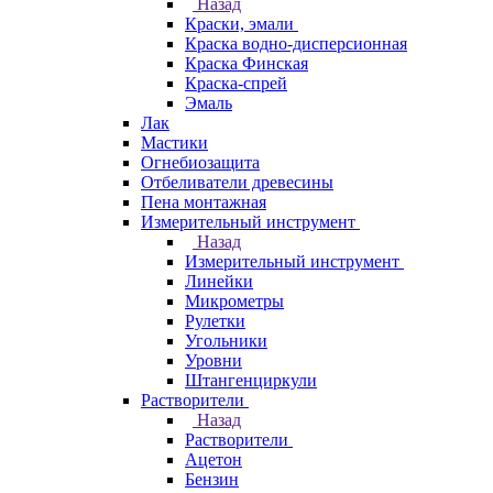
Назад
Краски, эмали
Краска водно-дисперсионная
Краска Финская
Краска-спрей
Эмаль
Лак
Мастики
Огнебиозащита
Отбеливатели древесины
Пена монтажная
Измерительный инструмент
Назад
Измерительный инструмент
Линейки
Микрометры
Рулетки
Угольники
Уровни
Штангенциркули
Растворители
Назад
Растворители
Ацетон
Бензин