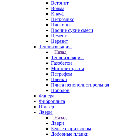
Ветонит
Волма
Кнауф
Петромикс
Плитонит
Прочие сухие смеси
Цемент
Церезит
Теплоизоляция
Назад
Теплоизоляция
Газобетон
Минплита, вата
Петрофом
Пленки
Плита пенополистирольная
Поролон
Фанера
Фиброплита
Шифер
Двери
Назад
Двери
Белые с притвором
Доборные планки