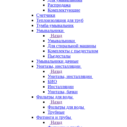
Распродажа
Комплектующие
Счетчики
Теплоизоляция для труб
Тумба-умывальник
Умывальники
Назад
Умывальники
Для стиральной машины
Комплекты с пьедесталом
Пьедесталы
Умывальники дачные
Унитазы, инсталляции
Назад
Унитазы, инсталляции
БИО
Инсталляции
Унитазы, бачки
Фильтры для воды
Назад
Фильтры для воды
Трубные
Фитинги и трубы
Назад