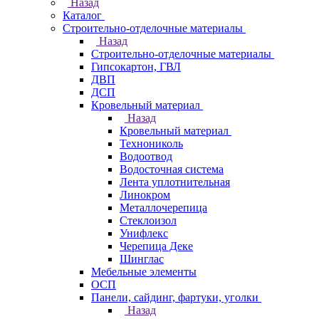
Назад
Каталог
Строительно-отделочные материалы
Назад
Строительно-отделочные материалы
Гипсокартон, ГВЛ
ДВП
ДСП
Кровельный материал
Назад
Кровельный материал
Технониколь
Водоотвод
Водосточная система
Лента уплотнительная
Линокром
Металлочерепица
Стеклоизол
Унифлекс
Черепица Деке
Шинглас
Мебельные элементы
ОСП
Панели, сайдинг, фартуки, уголки
Назад