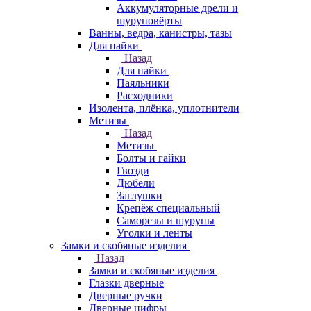
Аккумуляторные дрели и
шуруповёрты
Ванны, ведра, канистры, тазы
Для пайки
Назад
Для пайки
Паяльники
Расходники
Изолента, плёнка, уплотнители
Метизы
Назад
Метизы
Болты и гайки
Гвозди
Дюбели
Заглушки
Крепёж специальный
Саморезы и шурупы
Уголки и ленты
Замки и скобяные изделия
Назад
Замки и скобяные изделия
Глазки дверные
Дверные ручки
Дверные цифры