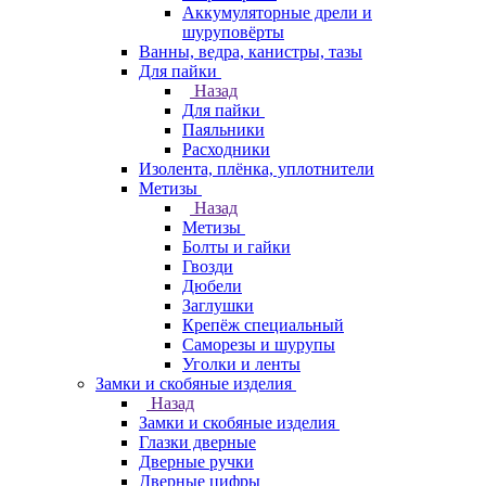
Аккумуляторные дрели и
шуруповёрты
Ванны, ведра, канистры, тазы
Для пайки
Назад
Для пайки
Паяльники
Расходники
Изолента, плёнка, уплотнители
Метизы
Назад
Метизы
Болты и гайки
Гвозди
Дюбели
Заглушки
Крепёж специальный
Саморезы и шурупы
Уголки и ленты
Замки и скобяные изделия
Назад
Замки и скобяные изделия
Глазки дверные
Дверные ручки
Дверные цифры