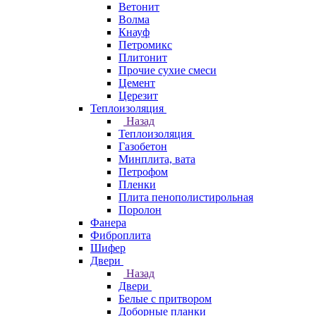
Ветонит
Волма
Кнауф
Петромикс
Плитонит
Прочие сухие смеси
Цемент
Церезит
Теплоизоляция
Назад
Теплоизоляция
Газобетон
Минплита, вата
Петрофом
Пленки
Плита пенополистирольная
Поролон
Фанера
Фиброплита
Шифер
Двери
Назад
Двери
Белые с притвором
Доборные планки