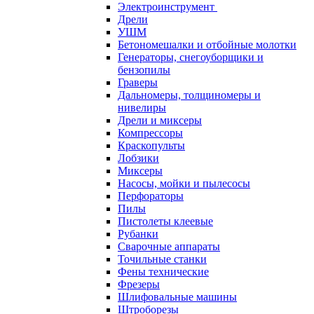
Электроинструмент
Дрели
УШМ
Бетономешалки и отбойные молотки
Генераторы, снегоуборщики и
бензопилы
Граверы
Дальномеры, толщиномеры и
нивелиры
Дрели и миксеры
Компрессоры
Краскопульты
Лобзики
Миксеры
Насосы, мойки и пылесосы
Перфораторы
Пилы
Пистолеты клеевые
Рубанки
Сварочные аппараты
Точильные станки
Фены технические
Фрезеры
Шлифовальные машины
Штроборезы