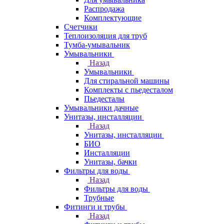
Распродажа
Комплектующие
Счетчики
Теплоизоляция для труб
Тумба-умывальник
Умывальники
Назад
Умывальники
Для стиральной машины
Комплекты с пьедесталом
Пьедесталы
Умывальники дачные
Унитазы, инсталляции
Назад
Унитазы, инсталляции
БИО
Инсталляции
Унитазы, бачки
Фильтры для воды
Назад
Фильтры для воды
Трубные
Фитинги и трубы
Назад