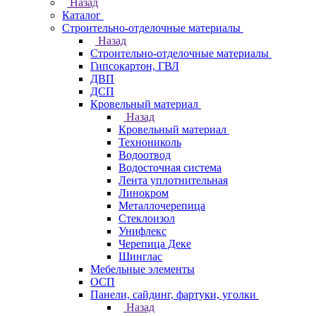
Назад
Каталог
Строительно-отделочные материалы
Назад
Строительно-отделочные материалы
Гипсокартон, ГВЛ
ДВП
ДСП
Кровельный материал
Назад
Кровельный материал
Технониколь
Водоотвод
Водосточная система
Лента уплотнительная
Линокром
Металлочерепица
Стеклоизол
Унифлекс
Черепица Деке
Шинглас
Мебельные элементы
ОСП
Панели, сайдинг, фартуки, уголки
Назад