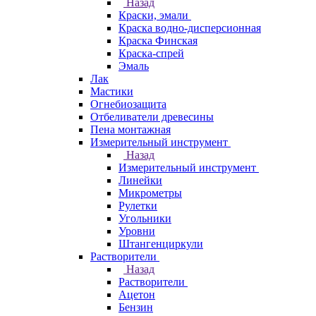
Назад
Краски, эмали
Краска водно-дисперсионная
Краска Финская
Краска-спрей
Эмаль
Лак
Мастики
Огнебиозащита
Отбеливатели древесины
Пена монтажная
Измерительный инструмент
Назад
Измерительный инструмент
Линейки
Микрометры
Рулетки
Угольники
Уровни
Штангенциркули
Растворители
Назад
Растворители
Ацетон
Бензин