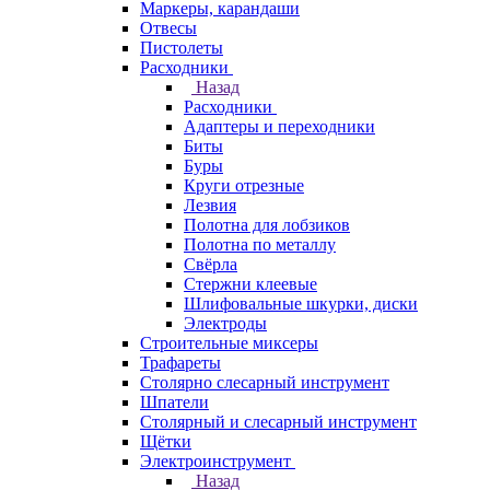
Маркеры, карандаши
Отвесы
Пистолеты
Расходники
Назад
Расходники
Адаптеры и переходники
Биты
Буры
Круги отрезные
Лезвия
Полотна для лобзиков
Полотна по металлу
Свёрла
Стержни клеевые
Шлифовальные шкурки, диски
Электроды
Строительные миксеры
Трафареты
Столярно слесарный инструмент
Шпатели
Столярный и слесарный инструмент
Щётки
Электроинструмент
Назад