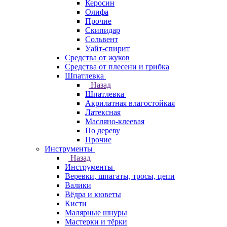
Керосин
Олифа
Прочие
Скипидар
Сольвент
Уайт-спирит
Средства от жуков
Средства от плесени и грибка
Шпатлевка
Назад
Шпатлевка
Акрилатная влагостойкая
Латексная
Масляно-клеевая
По дереву
Прочие
Инструменты
Назад
Инструменты
Веревки, шпагаты, тросы, цепи
Валики
Вёдра и кюветы
Кисти
Малярные шнуры
Мастерки и тёрки