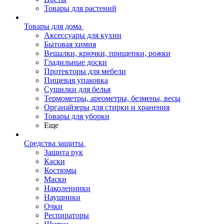
Товары для растений
Товары для дома
Аксессуары для кухни
Бытовая химия
Вешалки, крючки, прищепки, рожки
Гладильные доски
Протекторы для мебели
Пищевая упаковка
Сушилки для белья
Термометры, ареометры, безмены, весы
Органайзеры для стирки и хранения
Товары для уборки
Еще
Средства защиты
Защита рук
Каски
Костюмы
Маски
Наколенники
Наушники
Очки
Респираторы