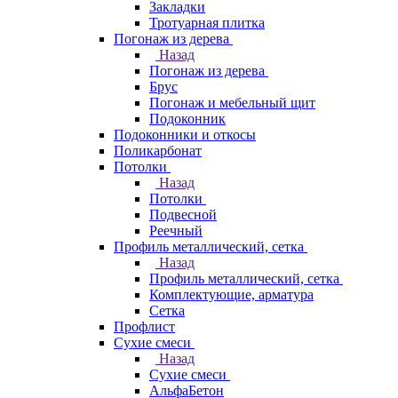
Закладки
Тротуарная плитка
Погонаж из дерева
Назад
Погонаж из дерева
Брус
Погонаж и мебельный щит
Подоконник
Подоконники и откосы
Поликарбонат
Потолки
Назад
Потолки
Подвесной
Реечный
Профиль металлический, сетка
Назад
Профиль металлический, сетка
Комплектующие, арматура
Сетка
Профлист
Сухие смеси
Назад
Сухие смеси
АльфаБетон