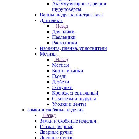
Аккумуляторные дрели и
шуруповёрты
Ванны, ведра, канистры, тазы
Для пайки
Назад
Для пайки
Паяльники
Расходники
Изолента, плёнка, уплотнители
Метизы
Назад
Метизы
Болты и гайки
Гвозди
Дюбели
Заглушки
Крепёж специальный
Саморезы и шурупы
Уголки и ленты
Замки и скобяные изделия
Назад
Замки и скобяные изделия
Глазки дверные
Дверные ручки
Дверные цифры