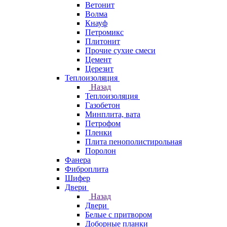
Ветонит
Волма
Кнауф
Петромикс
Плитонит
Прочие сухие смеси
Цемент
Церезит
Теплоизоляция
Назад
Теплоизоляция
Газобетон
Минплита, вата
Петрофом
Пленки
Плита пенополистирольная
Поролон
Фанера
Фиброплита
Шифер
Двери
Назад
Двери
Белые с притвором
Доборные планки