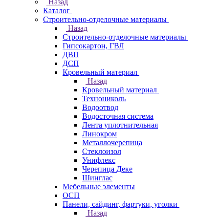
Назад
Каталог
Строительно-отделочные материалы
Назад
Строительно-отделочные материалы
Гипсокартон, ГВЛ
ДВП
ДСП
Кровельный материал
Назад
Кровельный материал
Технониколь
Водоотвод
Водосточная система
Лента уплотнительная
Линокром
Металлочерепица
Стеклоизол
Унифлекс
Черепица Деке
Шинглас
Мебельные элементы
ОСП
Панели, сайдинг, фартуки, уголки
Назад