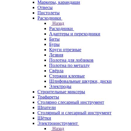
Маркеры, карандаши
Отвесы
Пистолеты
Расходники
Назад
Расходники
Адаптеры и переходники
Биты
Буры
Круги отрезные
Лезвия
Полотна для лобзиков
Полотна по металлу
Свёрла
Стержни клеевые
Шлифовальные шкурки, диски
Электроды
Строительные миксеры
Трафареты
Столярно слесарный инструмент
Шпатели
Столярный и слесарный инструмент
Щётки
Электроинструмент
Назад