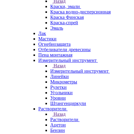
Назад
Краски, эмали
Краска водно-дисперсионная
Краска Финская
Краска-спрей
Эмаль
Лак
Мастики
Огнебиозащита
Отбеливатели древесины
Пена монтажная
Измерительный инструмент
Назад
Измерительный инструмент
Линейки
Микрометры
Рулетки
Угольники
Уровни
Штангенциркули
Растворители
Назад
Растворители
Ацетон
Бензин