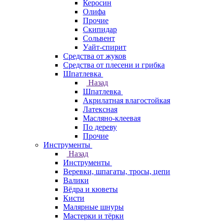
Керосин
Олифа
Прочие
Скипидар
Сольвент
Уайт-спирит
Средства от жуков
Средства от плесени и грибка
Шпатлевка
Назад
Шпатлевка
Акрилатная влагостойкая
Латексная
Масляно-клеевая
По дереву
Прочие
Инструменты
Назад
Инструменты
Веревки, шпагаты, тросы, цепи
Валики
Вёдра и кюветы
Кисти
Малярные шнуры
Мастерки и тёрки