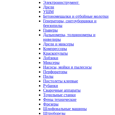
Электроинструмент
Дрели
УШМ
Бетономешалки и отбойные молотки
Генераторы, снегоуборщики и
бензопилы
Граверы
Дальномеры, толщиномеры и
нивелиры
Дрели и миксеры
Компрессоры
Краскопульты
Лобзики
Миксеры
Насосы, мойки и пылесосы
Перфораторы
Пилы
Пистолеты клеевые
Рубанки
Сварочные аппараты
Точильные станки
Фены технические
Фрезеры
Шлифовальные машины
Штроборезы