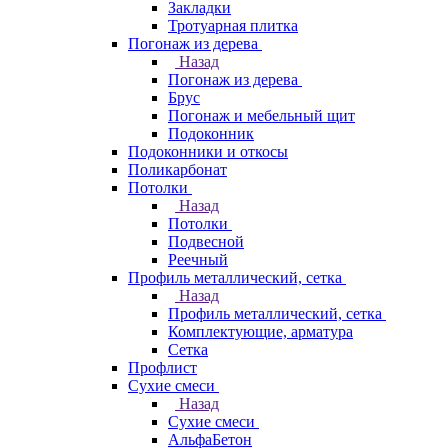
Закладки
Тротуарная плитка
Погонаж из дерева
Назад
Погонаж из дерева
Брус
Погонаж и мебельный щит
Подоконник
Подоконники и откосы
Поликарбонат
Потолки
Назад
Потолки
Подвесной
Реечный
Профиль металлический, сетка
Назад
Профиль металлический, сетка
Комплектующие, арматура
Сетка
Профлист
Сухие смеси
Назад
Сухие смеси
АльфаБетон