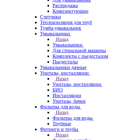
Распродажа
Комплектующие
Счетчики
Теплоизоляция для труб
Тумба-умывальник
Умывальники
Назад
Умывальники
Для стиральной машины
Комплекты с пьедесталом
Пьедесталы
Умывальники дачные
Унитазы, инсталляции
Назад
Унитазы, инсталляции
БИО
Инсталляции
Унитазы, бачки
Фильтры для воды
Назад
Фильтры для воды
Трубные
Фитинги и трубы
Назад