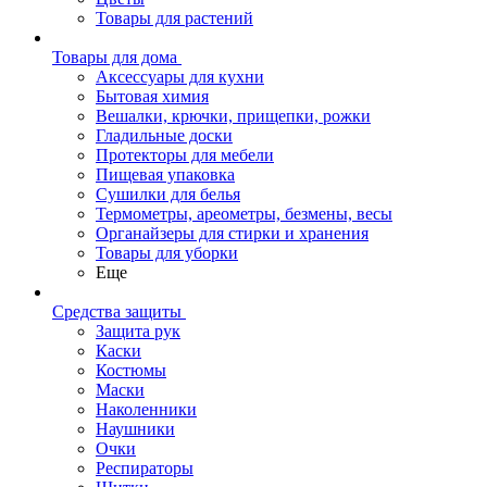
Товары для растений
Товары для дома
Аксессуары для кухни
Бытовая химия
Вешалки, крючки, прищепки, рожки
Гладильные доски
Протекторы для мебели
Пищевая упаковка
Сушилки для белья
Термометры, ареометры, безмены, весы
Органайзеры для стирки и хранения
Товары для уборки
Еще
Средства защиты
Защита рук
Каски
Костюмы
Маски
Наколенники
Наушники
Очки
Респираторы