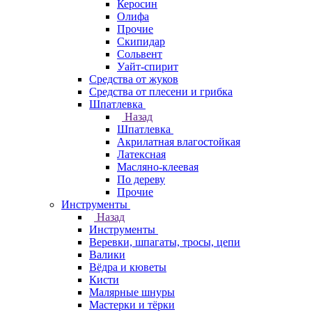
Керосин
Олифа
Прочие
Скипидар
Сольвент
Уайт-спирит
Средства от жуков
Средства от плесени и грибка
Шпатлевка
Назад
Шпатлевка
Акрилатная влагостойкая
Латексная
Масляно-клеевая
По дереву
Прочие
Инструменты
Назад
Инструменты
Веревки, шпагаты, тросы, цепи
Валики
Вёдра и кюветы
Кисти
Малярные шнуры
Мастерки и тёрки