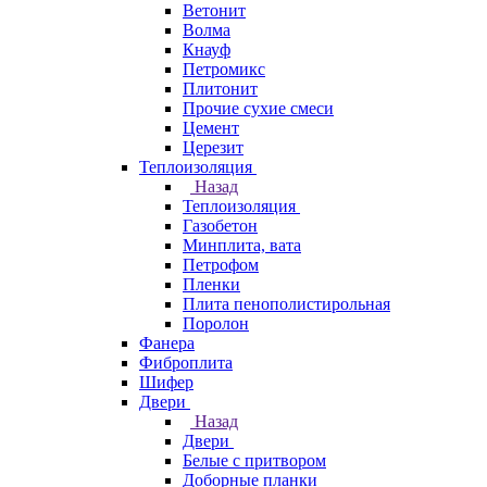
Ветонит
Волма
Кнауф
Петромикс
Плитонит
Прочие сухие смеси
Цемент
Церезит
Теплоизоляция
Назад
Теплоизоляция
Газобетон
Минплита, вата
Петрофом
Пленки
Плита пенополистирольная
Поролон
Фанера
Фиброплита
Шифер
Двери
Назад
Двери
Белые с притвором
Доборные планки