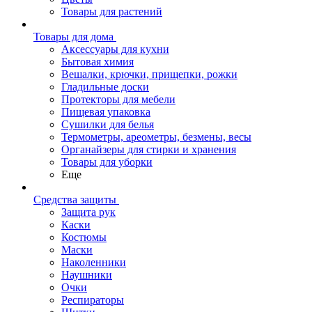
Товары для растений
Товары для дома
Аксессуары для кухни
Бытовая химия
Вешалки, крючки, прищепки, рожки
Гладильные доски
Протекторы для мебели
Пищевая упаковка
Сушилки для белья
Термометры, ареометры, безмены, весы
Органайзеры для стирки и хранения
Товары для уборки
Еще
Средства защиты
Защита рук
Каски
Костюмы
Маски
Наколенники
Наушники
Очки
Респираторы