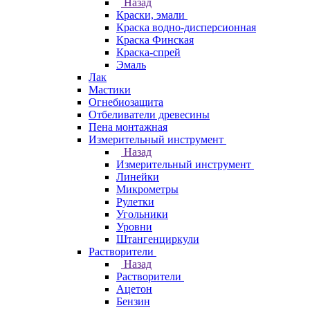
Назад
Краски, эмали
Краска водно-дисперсионная
Краска Финская
Краска-спрей
Эмаль
Лак
Мастики
Огнебиозащита
Отбеливатели древесины
Пена монтажная
Измерительный инструмент
Назад
Измерительный инструмент
Линейки
Микрометры
Рулетки
Угольники
Уровни
Штангенциркули
Растворители
Назад
Растворители
Ацетон
Бензин