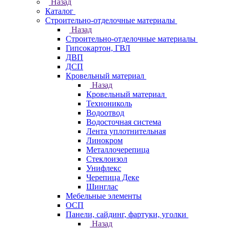
Назад
Каталог
Строительно-отделочные материалы
Назад
Строительно-отделочные материалы
Гипсокартон, ГВЛ
ДВП
ДСП
Кровельный материал
Назад
Кровельный материал
Технониколь
Водоотвод
Водосточная система
Лента уплотнительная
Линокром
Металлочерепица
Стеклоизол
Унифлекс
Черепица Деке
Шинглас
Мебельные элементы
ОСП
Панели, сайдинг, фартуки, уголки
Назад