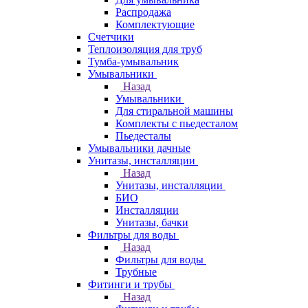
Распродажа
Комплектующие
Счетчики
Теплоизоляция для труб
Тумба-умывальник
Умывальники
Назад
Умывальники
Для стиральной машины
Комплекты с пьедесталом
Пьедесталы
Умывальники дачные
Унитазы, инсталляции
Назад
Унитазы, инсталляции
БИО
Инсталляции
Унитазы, бачки
Фильтры для воды
Назад
Фильтры для воды
Трубные
Фитинги и трубы
Назад