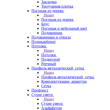
Закладки
Тротуарная плитка
Погонаж из дерева
Назад
Погонаж из дерева
Брус
Погонаж и мебельный щит
Подоконник
Подоконники и откосы
Поликарбонат
Потолки
Назад
Потолки
Подвесной
Реечный
Профиль металлический, сетка
Назад
Профиль металлический, сетка
Комплектующие, арматура
Сетка
Профлист
Сухие смеси
Назад
Сухие смеси
АльфаБетон