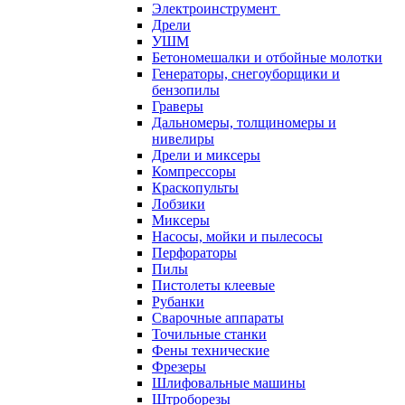
Электроинструмент
Дрели
УШМ
Бетономешалки и отбойные молотки
Генераторы, снегоуборщики и
бензопилы
Граверы
Дальномеры, толщиномеры и
нивелиры
Дрели и миксеры
Компрессоры
Краскопульты
Лобзики
Миксеры
Насосы, мойки и пылесосы
Перфораторы
Пилы
Пистолеты клеевые
Рубанки
Сварочные аппараты
Точильные станки
Фены технические
Фрезеры
Шлифовальные машины
Штроборезы