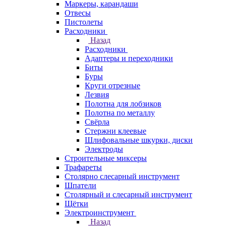
Маркеры, карандаши
Отвесы
Пистолеты
Расходники
Назад
Расходники
Адаптеры и переходники
Биты
Буры
Круги отрезные
Лезвия
Полотна для лобзиков
Полотна по металлу
Свёрла
Стержни клеевые
Шлифовальные шкурки, диски
Электроды
Строительные миксеры
Трафареты
Столярно слесарный инструмент
Шпатели
Столярный и слесарный инструмент
Щётки
Электроинструмент
Назад