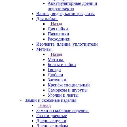
Аккумуляторные дрели и
шуруповёрты
Ванны, ведра, канистры, тазы
Для пайки
Назад
Для пайки
Паяльники
Расходники
Изолента, плёнка, уплотнители
Метизы
Назад
Метизы
Болты и гайки
Гвозди
Дюбели
Заглушки
Крепёж специальный
Саморезы и шурупы
Уголки и ленты
Замки и скобяные изделия
Назад
Замки и скобяные изделия
Глазки дверные
Дверные ручки
Дверные цифры