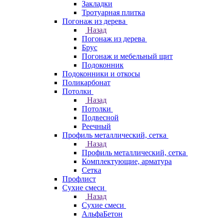
Закладки
Тротуарная плитка
Погонаж из дерева
Назад
Погонаж из дерева
Брус
Погонаж и мебельный щит
Подоконник
Подоконники и откосы
Поликарбонат
Потолки
Назад
Потолки
Подвесной
Реечный
Профиль металлический, сетка
Назад
Профиль металлический, сетка
Комплектующие, арматура
Сетка
Профлист
Сухие смеси
Назад
Сухие смеси
АльфаБетон