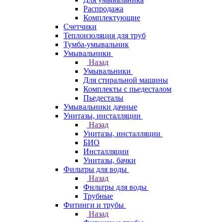
Распродажа
Комплектующие
Счетчики
Теплоизоляция для труб
Тумба-умывальник
Умывальники
Назад
Умывальники
Для стиральной машины
Комплекты с пьедесталом
Пьедесталы
Умывальники дачные
Унитазы, инсталляции
Назад
Унитазы, инсталляции
БИО
Инсталляции
Унитазы, бачки
Фильтры для воды
Назад
Фильтры для воды
Трубные
Фитинги и трубы
Назад