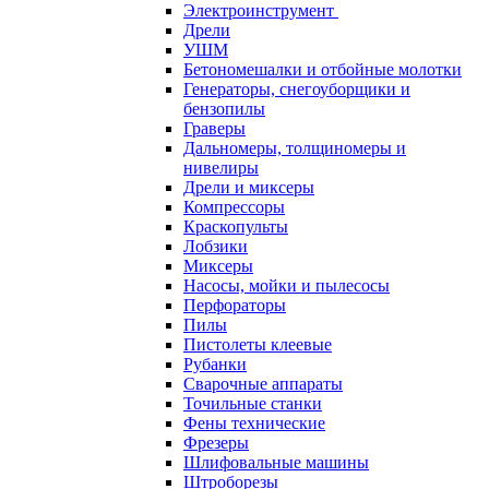
Электроинструмент
Дрели
УШМ
Бетономешалки и отбойные молотки
Генераторы, снегоуборщики и
бензопилы
Граверы
Дальномеры, толщиномеры и
нивелиры
Дрели и миксеры
Компрессоры
Краскопульты
Лобзики
Миксеры
Насосы, мойки и пылесосы
Перфораторы
Пилы
Пистолеты клеевые
Рубанки
Сварочные аппараты
Точильные станки
Фены технические
Фрезеры
Шлифовальные машины
Штроборезы