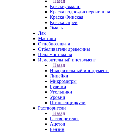
Назад
Краски, эмали
Краска водно-дисперсионная
Краска Финская
Краска-спрей
Эмаль
Лак
Мастики
Огнебиозащита
Отбеливатели древесины
Пена монтажная
Измерительный инструмент
Назад
Измерительный инструмент
Линейки
Микрометры
Рулетки
Угольники
Уровни
Штангенциркули
Растворители
Назад
Растворители
Ацетон
Бензин