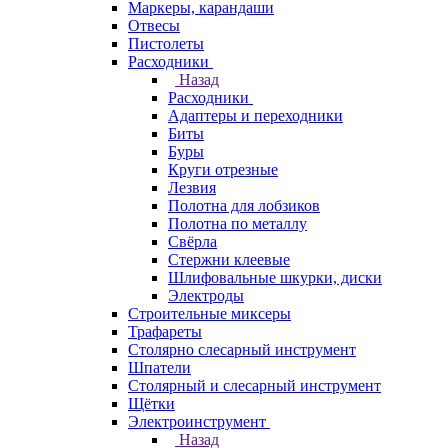
Маркеры, карандаши
Отвесы
Пистолеты
Расходники
Назад
Расходники
Адаптеры и переходники
Биты
Буры
Круги отрезные
Лезвия
Полотна для лобзиков
Полотна по металлу
Свёрла
Стержни клеевые
Шлифовальные шкурки, диски
Электроды
Строительные миксеры
Трафареты
Столярно слесарный инструмент
Шпатели
Столярный и слесарный инструмент
Щётки
Электроинструмент
Назад