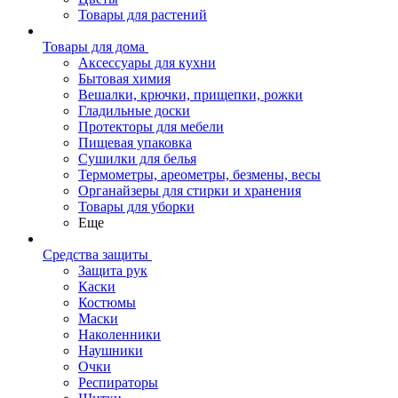
Товары для растений
Товары для дома
Аксессуары для кухни
Бытовая химия
Вешалки, крючки, прищепки, рожки
Гладильные доски
Протекторы для мебели
Пищевая упаковка
Сушилки для белья
Термометры, ареометры, безмены, весы
Органайзеры для стирки и хранения
Товары для уборки
Еще
Средства защиты
Защита рук
Каски
Костюмы
Маски
Наколенники
Наушники
Очки
Респираторы