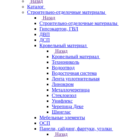
Назад
Каталог
Строительно-отделочные материалы
Назад
Строительно-отделочные материалы
Гипсокартон, ГВЛ
ДВП
ДСП
Кровельный материал
Назад
Кровельный материал
Технониколь
Водоотвод
Водосточная система
Лента уплотнительная
Линокром
Металлочерепица
Стеклоизол
Унифлекс
Черепица Деке
Шинглас
Мебельные элементы
ОСП
Панели, сайдинг, фартуки, уголки
Назад