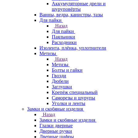
Аккумуляторные дрели и
шуруповёрты
Ванны, ведра, канистры, тазы
Для пайки
Назад
Для пайки
Паяльники
Расходники
Изолента, плёнка, уплотнители
Метизы
Назад
Метизы
Болты и гайки
Гвозди
Дюбели
Заглушки
Крепёж специальный
Саморезы и шурупы
Уголки и ленты
Замки и скобяные изделия
Назад
Замки и скобяные изделия
Глазки дверные
Дверные ручки
Дверные цифры