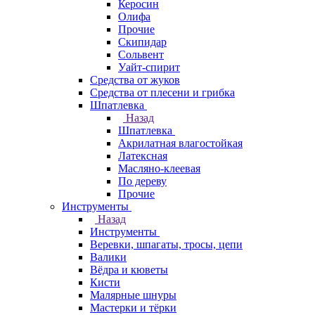
Керосин
Олифа
Прочие
Скипидар
Сольвент
Уайт-спирит
Средства от жуков
Средства от плесени и грибка
Шпатлевка
Назад
Шпатлевка
Акрилатная влагостойкая
Латексная
Масляно-клеевая
По дереву
Прочие
Инструменты
Назад
Инструменты
Веревки, шпагаты, тросы, цепи
Валики
Вёдра и кюветы
Кисти
Малярные шнуры
Мастерки и тёрки