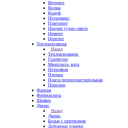
Ветонит
Волма
Кнауф
Петромикс
Плитонит
Прочие сухие смеси
Цемент
Церезит
Теплоизоляция
Назад
Теплоизоляция
Газобетон
Минплита, вата
Петрофом
Пленки
Плита пенополистирольная
Поролон
Фанера
Фиброплита
Шифер
Двери
Назад
Двери
Белые с притвором
Доборные планки