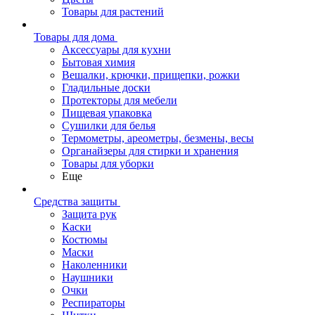
Товары для растений
Товары для дома
Аксессуары для кухни
Бытовая химия
Вешалки, крючки, прищепки, рожки
Гладильные доски
Протекторы для мебели
Пищевая упаковка
Сушилки для белья
Термометры, ареометры, безмены, весы
Органайзеры для стирки и хранения
Товары для уборки
Еще
Средства защиты
Защита рук
Каски
Костюмы
Маски
Наколенники
Наушники
Очки
Респираторы