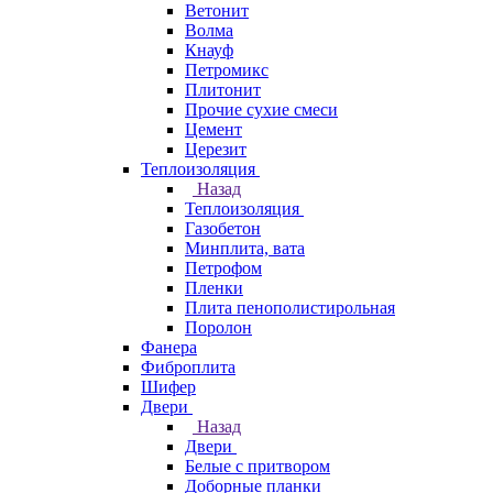
Ветонит
Волма
Кнауф
Петромикс
Плитонит
Прочие сухие смеси
Цемент
Церезит
Теплоизоляция
Назад
Теплоизоляция
Газобетон
Минплита, вата
Петрофом
Пленки
Плита пенополистирольная
Поролон
Фанера
Фиброплита
Шифер
Двери
Назад
Двери
Белые с притвором
Доборные планки