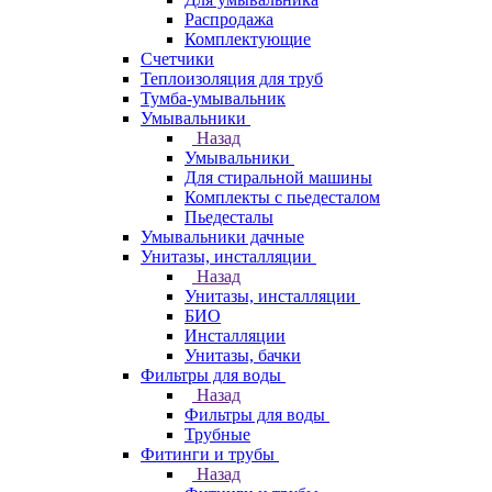
Распродажа
Комплектующие
Счетчики
Теплоизоляция для труб
Тумба-умывальник
Умывальники
Назад
Умывальники
Для стиральной машины
Комплекты с пьедесталом
Пьедесталы
Умывальники дачные
Унитазы, инсталляции
Назад
Унитазы, инсталляции
БИО
Инсталляции
Унитазы, бачки
Фильтры для воды
Назад
Фильтры для воды
Трубные
Фитинги и трубы
Назад