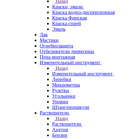
Назад
Краски, эмали
Краска водно-дисперсионная
Краска Финская
Краска-спрей
Эмаль
Лак
Мастики
Огнебиозащита
Отбеливатели древесины
Пена монтажная
Измерительный инструмент
Назад
Измерительный инструмент
Линейки
Микрометры
Рулетки
Угольники
Уровни
Штангенциркули
Растворители
Назад
Растворители
Ацетон
Бензин