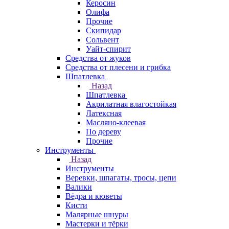
Керосин
Олифа
Прочие
Скипидар
Сольвент
Уайт-спирит
Средства от жуков
Средства от плесени и грибка
Шпатлевка
Назад
Шпатлевка
Акрилатная влагостойкая
Латексная
Масляно-клеевая
По дереву
Прочие
Инструменты
Назад
Инструменты
Веревки, шпагаты, тросы, цепи
Валики
Вёдра и кюветы
Кисти
Малярные шнуры
Мастерки и тёрки