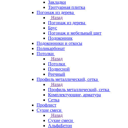
Закладки
Тротуарная плитка
Погонаж из дерева
Назад
Погонаж из дерева
Брус
Погонаж и мебельный щит
Подоконник
Подоконники и откосы
Поликарбонат
Потолки
Назад
Потолки
Подвесной
Реечный
Профиль металлический, сетка
Назад
Профиль металлический, сетка
Комплектующие, арматура
Сетка
Профлист
Сухие смеси
Назад
Сухие смеси
АльфаБетон