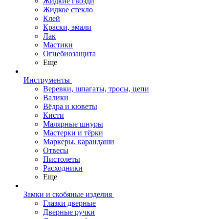
Жидкие гвозди
Жидкое стекло
Клей
Краски, эмали
Лак
Мастики
Огнебиозащита
Еще
Инструменты
Веревки, шпагаты, тросы, цепи
Валики
Вёдра и кюветы
Кисти
Малярные шнуры
Мастерки и тёрки
Маркеры, карандаши
Отвесы
Пистолеты
Расходники
Еще
Замки и скобяные изделия
Глазки дверные
Дверные ручки