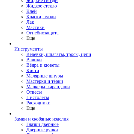
Жидкие гвозди
Жидкое стекло
Клей
Краски, эмали
Лак
Мастики
Огнебиозащита
Еще
Инструменты
Веревки, шпагаты, тросы, цепи
Валики
Вёдра и кюветы
Кисти
Малярные шнуры
Мастерки и тёрки
Маркеры, карандаши
Отвесы
Пистолеты
Расходники
Еще
Замки и скобяные изделия
Глазки дверные
Дверные ручки