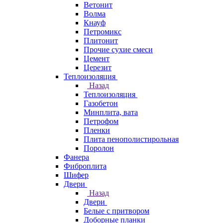
Ветонит
Волма
Кнауф
Петромикс
Плитонит
Прочие сухие смеси
Цемент
Церезит
Теплоизоляция
Назад
Теплоизоляция
Газобетон
Минплита, вата
Петрофом
Пленки
Плита пенополистирольная
Поролон
Фанера
Фиброплита
Шифер
Двери
Назад
Двери
Белые с притвором
Доборные планки