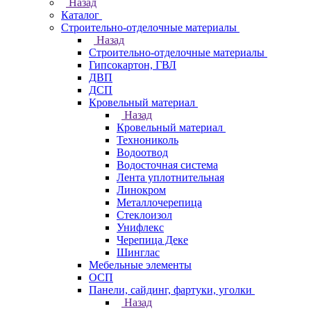
Назад
Каталог
Строительно-отделочные материалы
Назад
Строительно-отделочные материалы
Гипсокартон, ГВЛ
ДВП
ДСП
Кровельный материал
Назад
Кровельный материал
Технониколь
Водоотвод
Водосточная система
Лента уплотнительная
Линокром
Металлочерепица
Стеклоизол
Унифлекс
Черепица Деке
Шинглас
Мебельные элементы
ОСП
Панели, сайдинг, фартуки, уголки
Назад