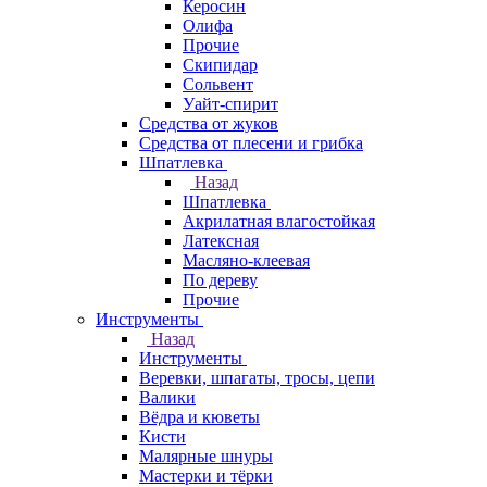
Керосин
Олифа
Прочие
Скипидар
Сольвент
Уайт-спирит
Средства от жуков
Средства от плесени и грибка
Шпатлевка
Назад
Шпатлевка
Акрилатная влагостойкая
Латексная
Масляно-клеевая
По дереву
Прочие
Инструменты
Назад
Инструменты
Веревки, шпагаты, тросы, цепи
Валики
Вёдра и кюветы
Кисти
Малярные шнуры
Мастерки и тёрки