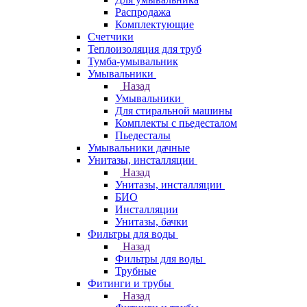
Распродажа
Комплектующие
Счетчики
Теплоизоляция для труб
Тумба-умывальник
Умывальники
Назад
Умывальники
Для стиральной машины
Комплекты с пьедесталом
Пьедесталы
Умывальники дачные
Унитазы, инсталляции
Назад
Унитазы, инсталляции
БИО
Инсталляции
Унитазы, бачки
Фильтры для воды
Назад
Фильтры для воды
Трубные
Фитинги и трубы
Назад