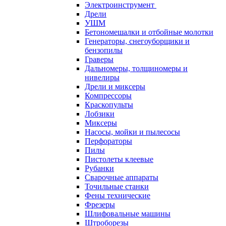
Электроинструмент
Дрели
УШМ
Бетономешалки и отбойные молотки
Генераторы, снегоуборщики и
бензопилы
Граверы
Дальномеры, толщиномеры и
нивелиры
Дрели и миксеры
Компрессоры
Краскопульты
Лобзики
Миксеры
Насосы, мойки и пылесосы
Перфораторы
Пилы
Пистолеты клеевые
Рубанки
Сварочные аппараты
Точильные станки
Фены технические
Фрезеры
Шлифовальные машины
Штроборезы