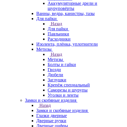
Аккумуляторные дрели и
шуруповёрты
Ванны, ведра, канистры, тазы
Для пайки
Назад
Для пайки
Паяльники
Расходники
Изолента, плёнка, уплотнители
Метизы
Назад
Метизы
Болты и гайки
Гвозди
Дюбели
Заглушки
Крепёж специальный
Саморезы и шурупы
Уголки и ленты
Замки и скобяные изделия
Назад
Замки и скобяные изделия
Глазки дверные
Дверные ручки
Дверные цифры