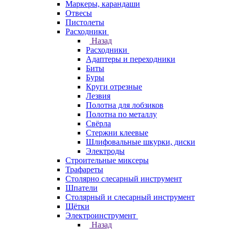
Маркеры, карандаши
Отвесы
Пистолеты
Расходники
Назад
Расходники
Адаптеры и переходники
Биты
Буры
Круги отрезные
Лезвия
Полотна для лобзиков
Полотна по металлу
Свёрла
Стержни клеевые
Шлифовальные шкурки, диски
Электроды
Строительные миксеры
Трафареты
Столярно слесарный инструмент
Шпатели
Столярный и слесарный инструмент
Щётки
Электроинструмент
Назад