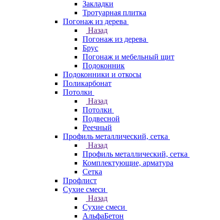
Закладки
Тротуарная плитка
Погонаж из дерева
Назад
Погонаж из дерева
Брус
Погонаж и мебельный щит
Подоконник
Подоконники и откосы
Поликарбонат
Потолки
Назад
Потолки
Подвесной
Реечный
Профиль металлический, сетка
Назад
Профиль металлический, сетка
Комплектующие, арматура
Сетка
Профлист
Сухие смеси
Назад
Сухие смеси
АльфаБетон