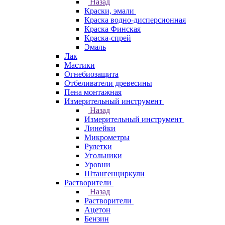
Назад
Краски, эмали
Краска водно-дисперсионная
Краска Финская
Краска-спрей
Эмаль
Лак
Мастики
Огнебиозащита
Отбеливатели древесины
Пена монтажная
Измерительный инструмент
Назад
Измерительный инструмент
Линейки
Микрометры
Рулетки
Угольники
Уровни
Штангенциркули
Растворители
Назад
Растворители
Ацетон
Бензин