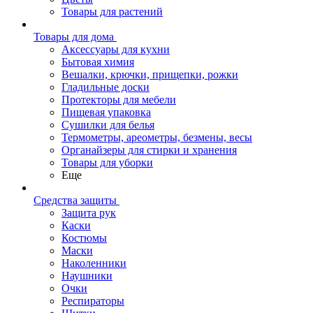
Товары для растений
Товары для дома
Аксессуары для кухни
Бытовая химия
Вешалки, крючки, прищепки, рожки
Гладильные доски
Протекторы для мебели
Пищевая упаковка
Сушилки для белья
Термометры, ареометры, безмены, весы
Органайзеры для стирки и хранения
Товары для уборки
Еще
Средства защиты
Защита рук
Каски
Костюмы
Маски
Наколенники
Наушники
Очки
Респираторы